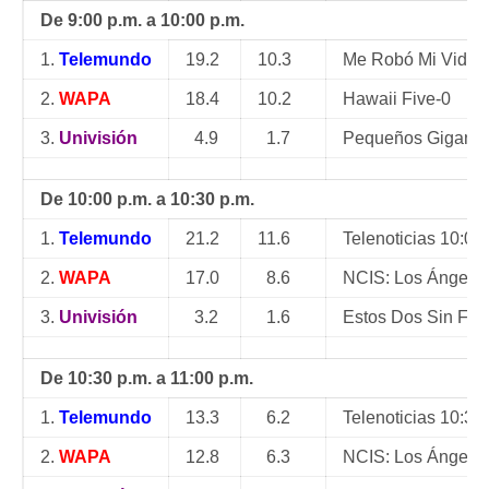
De 9:00 p.m. a 10:00 p.m.
1.
Telemundo
19.2
10.3
Me Robó Mi Vida
2.
WAPA
18.4
10.2
Hawaii Five-0
3.
Univisión
4.9
1.7
Pequeños Gigante
De 10:00 p.m. a 10:30 p.m.
1.
Telemundo
21.2
11.6
Telenoticias 10:00
2.
WAPA
17.0
8.6
NCIS: Los Ángele
3.
Univisión
3.2
1.6
Estos Dos Sin Fre
De 10:30 p.m. a 11:00 p.m.
1.
Telemundo
13.3
6.2
Telenoticias 10:30
2.
WAPA
12.8
6.3
NCIS: Los Ángele