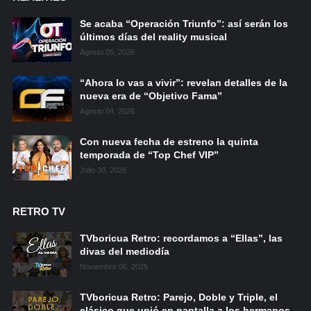
Se acaba “Operación Triunfo”: así serán los
últimos días del reality musical
Agosto 05, 2026
“Ahora lo vas a vivir”: revelan detalles de la
nueva era de “Objetivo Fama”
Agosto 04, 2026
Con nueva fecha de estreno la quinta
temporada de “Top Chef VIP”
Julio 30, 2026
RETRO TV
TVboricua Retro: recordamos a “Ellas”, las
divas del mediodía
Noviembre 06, 2025
TVboricua Retro: Parejo, Doble y Triple, el
clásico que unió en pantalla a los hermanos