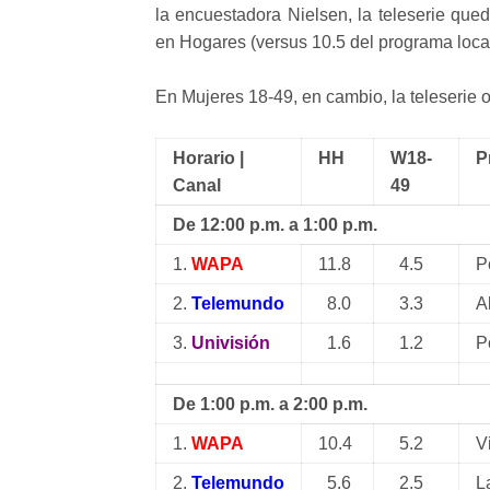
la encuestadora Nielsen, la teleserie que
en Hogares (versus 10.5 del programa loc
En Mujeres 18-49, en cambio, la teleserie
Horario |
HH
W18-
P
Canal
49
De 12:00 p.m. a 1:00 p.m.
1.
WAPA
11.8
4.5
P
2.
Telemundo
8.0
3.3
A
3.
Univisión
1.6
1.2
P
De 1:00 p.m. a 2:00 p.m.
1.
WAPA
10.4
5.2
V
2.
Telemundo
5.6
2.5
L