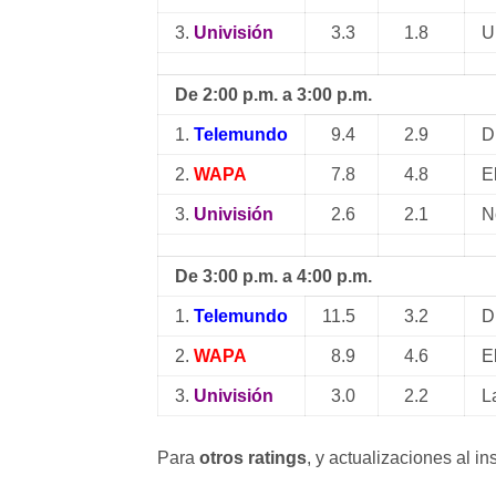
3.
Univisión
3.3
1.8
U
De 2:00 p.m. a 3:00 p.m.
1.
Telemundo
9.4
2.9
D
2.
WAPA
7.8
4.8
E
3.
Univisión
2.6
2.1
N
De 3:00 p.m. a 4:00 p.m.
1.
Telemundo
11.5
3.2
D
2.
WAPA
8.9
4.6
E
3.
Univisión
3.0
2.2
L
Para
otros ratings
, y actualizaciones al i