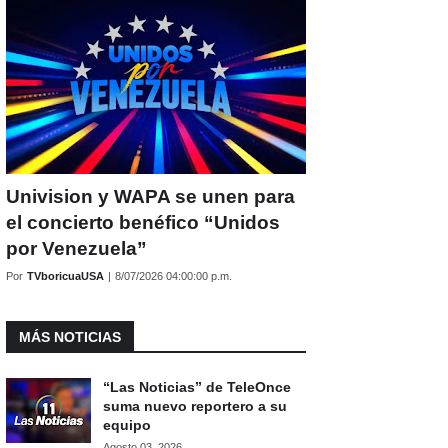
Univision y WAPA se unen para
el concierto benéfico “Unidos
por Venezuela”
Por
TVboricuaUSA
|
8/07/2026 04:00:00 p.m.
MÁS NOTICIAS
“Las Noticias” de TeleOnce
suma nuevo reportero a su
equipo
Agosto 03, 2026