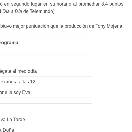
dó en segundo lugar en su horario al promediar 8.4 puntos
al
Día a Día
de Telemundo).
 obtuvo mejor puntuación que la producción de Tony Mojena.
rograma
égate al mediodía
lexandra a las 12
or ella soy Eva
iva La Tarde
a Doña