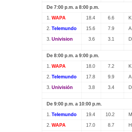
De 7:00 p.m. a 8:00 p.m.
1.
WAPA
18.4
6.6
K
2.
Telemundo
15.6
7.9
A
3.
Univision
3.6
3.1
D
De 8:00 p.m. a 9:00 p.m.
1.
WAPA
18.0
7.2
K
2.
Telemundo
17.8
9.9
A
3.
Univisión
3.8
3.4
D
De 9:00 p.m. a 10:00 p.m.
1.
Telemundo
19.4
10.2
M
2.
WAPA
17.0
8.7
H