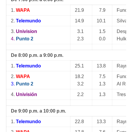
1.
WAPA
21.9
7.9
Función
2.
Telemundo
14.9
10.1
Silvan
3.
Univision
3.1
1.5
Desper
4.
Punto 2
2.3
0.0
Hulk
De 8:00 p.m. a 9:00 p.m.
1.
Telemundo
25.1
13.8
Raymon
2.
WAPA
18.2
7.5
Función
3.
Punto 2
3.2
1.3
Al Rojo
4.
Univisión
2.2
1.3
Tres V
De 9:00 p.m. a 10:00 p.m.
1.
Telemundo
22.8
13.3
Raymon