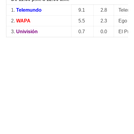
1.
Telemundo
9.1
2.8
Telemu
2.
WAPA
5.5
2.3
Ego T
3.
Univisión
0.7
0.0
El Prín