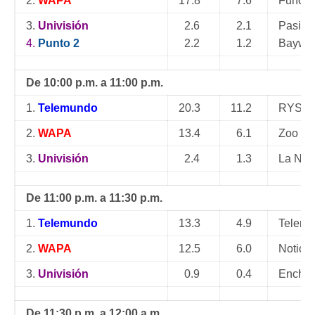
2.
WAPA
17.8
7.6
Función
3.
Univisión
2.6
2.1
Pasión
4.
Punto 2
2.2
1.2
Baywa
De 10:00 p.m. a 11:00 p.m.
1.
Telemundo
20.3
11.2
RYSA |
2.
WAPA
13.4
6.1
Zoo
3.
Univisión
2.4
1.3
La Noc
De 11:00 p.m. a 11:30 p.m.
1.
Telemundo
13.3
4.9
Telenot
2.
WAPA
12.5
6.0
Noticen
3.
Univisión
0.9
0.4
Enchuf
De 11:30 p.m. a 12:00 a.m.