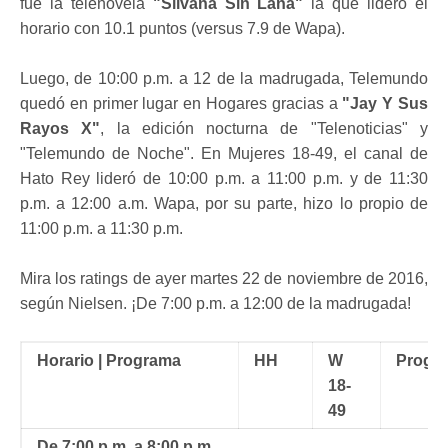
fue la telenovela
"Silvana Sin Lana"
la que lideró el
horario con 10.1 puntos (versus 7.9 de Wapa).
Luego, de 10:00 p.m. a 12 de la madrugada, Telemundo
quedó en primer lugar en Hogares gracias a
"Jay Y Sus
Rayos X"
, la edición nocturna de "Telenoticias" y
"Telemundo de Noche". En Mujeres 18-49, el canal de
Hato Rey lideró de 10:00 p.m. a 11:00 p.m. y de 11:30
p.m. a 12:00 a.m. Wapa, por su parte, hizo lo propio de
11:00 p.m. a 11:30 p.m.
Mira los ratings de ayer martes 22 de noviembre de 2016,
según Nielsen. ¡De 7:00 p.m. a 12:00 de la madrugada!
Horario | Programa
HH
W
Progr
18-
49
De 7:00 p.m. a 8:00 p.m.