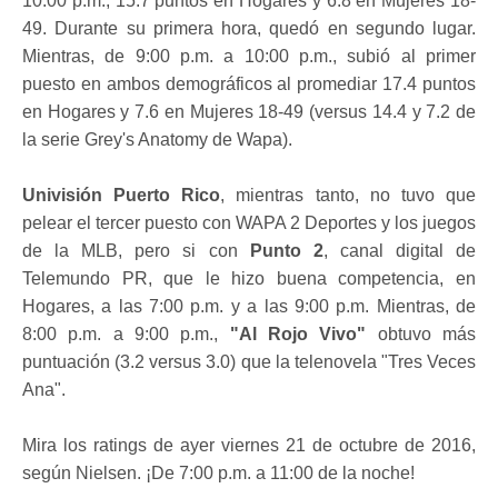
10:00 p.m., 15.7 puntos en Hogares y 6.8 en Mujeres 18-
49. Durante su primera hora, quedó en segundo lugar.
Mientras, de 9:00 p.m. a 10:00 p.m., subió al primer
puesto en ambos demográficos al promediar 17.4 puntos
en Hogares y 7.6 en Mujeres 18-49 (versus 14.4 y 7.2 de
la serie Grey's Anatomy de Wapa).
Univisión Puerto Rico
, mientras tanto, no tuvo que
pelear el tercer puesto con WAPA 2 Deportes y los juegos
de la MLB, pero si con
Punto 2
, canal digital de
Telemundo PR, que le hizo buena competencia, en
Hogares, a las 7:00 p.m. y a las 9:00 p.m. Mientras, de
8:00 p.m. a 9:00 p.m.,
"Al Rojo Vivo"
obtuvo más
puntuación (3.2 versus 3.0) que la telenovela "Tres Veces
Ana".
Mira los ratings de ayer viernes 21 de octubre de 2016,
según Nielsen. ¡De 7:00 p.m. a 11:00 de la noche!