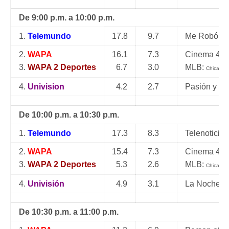
De 9:00 p.m. a 10:00 p.m.
1.
Telemundo
17.8
9.7
Me Robó Mi
2.
WAPA
16.1
7.3
Cinema 4: 
3.
WAPA 2 Deportes
6.7
3.0
MLB:
Chicago 
4.
Univision
4.2
2.7
Pasión y Po
De 10:00 p.m. a 10:30 p.m.
1.
Telemundo
17.3
8.3
Telenoticias
2.
WAPA
15.4
7.3
Cinema 4 | P
3.
WAPA 2 Deportes
5.3
2.6
MLB:
Chicago 
4.
Univisión
4.9
3.1
La Noche E
De 10:30 p.m. a 11:00 p.m.