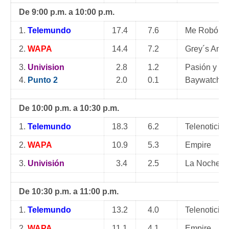
De 9:00 p.m. a 10:00 p.m.
1.
Telemundo
17.4
7.6
Me Robó Mi
2.
WAPA
14.4
7.2
Grey´s Ana
3.
Univision
2.8
1.2
Pasión y Po
4.
Punto 2
2.0
0.1
Baywatch
De 10:00 p.m. a 10:30 p.m.
1.
Telemundo
18.3
6.2
Telenoticias
2.
WAPA
10.9
5.3
Empire
3.
Univisión
3.4
2.5
La Noche E
De 10:30 p.m. a 11:00 p.m.
1.
Telemundo
13.2
4.0
Telenoticias
2.
WAPA
11.1
4.1
Empire