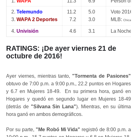
1.
WAPA
11.3
6.9
Person of In
2.
Telemundo
11.2
5.0
Voto 2016
3.
WAPA 2 Deportes
7.2
3.0
MLB:
Chicago 
4.
Univisión
4.6
3.1
La Noche E
RATINGS: ¡De ayer viernes 21 de
octubre de 2016!
Ayer viernes, mientras tanto,
"Tormenta de Pasiones"
obtuvo de 7:00 p.m. a 9:00 p.m., 22.2 puntos en Hogares
y 6.7 en Mujeres 18-49. En su primera hora, ganó en
Hogares y quedó en segundo lugar en Mujeres 18-49
(detrás de
"Silvana Sin Lana"
). Mientras, en su última
hora ganó en ambos demográficos.
Por su parte,
"Me Robó Mi Vida"
registró de 8:00 p.m. a