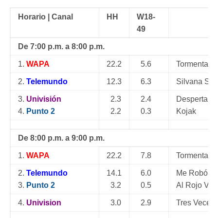
Horario | Canal
HH
W18-
49
De 7:00 p.m. a 8:00 p.m.
1.
WAPA
22.2
5.6
Tormenta d
2.
Telemundo
12.3
6.3
Silvana Sin
3.
Univisión
2.3
2.4
Despertar C
4.
Punto 2
2.2
0.3
Kojak
De 8:00 p.m. a 9:00 p.m.
1.
WAPA
22.2
7.8
Tormenta d
2.
Telemundo
14.1
6.0
Me Robó Mi
3.
Punto 2
3.2
0.5
Al Rojo Viv
4.
Univision
3.0
2.9
Tres Veces