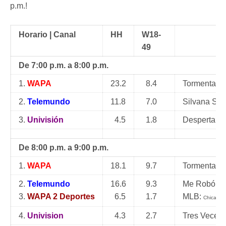
p.m.!
Horario | Canal
HH
W18-
49
De 7:00 p.m. a 8:00 p.m.
1.
WAPA
23.2
8.4
Tormenta d
2.
Telemundo
11.8
7.0
Silvana Sin
3.
Univisión
4.5
1.8
Despertar C
De 8:00 p.m. a 9:00 p.m.
1.
WAPA
18.1
9.7
Tormenta | 
2.
Telemundo
16.6
9.3
Me Robó Mi
3.
WAPA 2 Deportes
6.5
1.7
MLB:
Chicago 
4.
Univision
4.3
2.7
Tres Veces