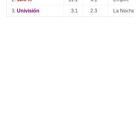
3.
Univisión
3.1
2.3
La Noche E