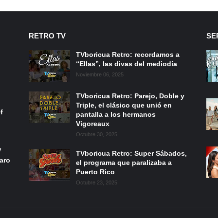
RETRO TV
SE
TVboricua Retro: recordamos a
“Ellas”, las divas del mediodía
Noviembre 06, 2025
TVboricua Retro: Parejo, Doble y
Triple, el clásico que unió en
f
pantalla a los hermanos
Vigoreaux
Octubre 30, 2025
V
TVboricua Retro: Super Sábados,
laro
el programa que paralizaba a
Puerto Rico
Octubre 23, 2025