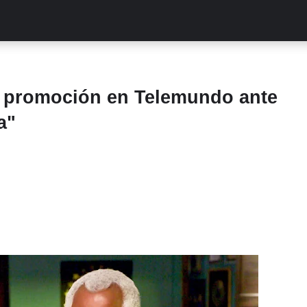
ALITIES
TURCAS
STREAMING
EXCLUSIVAS
RETR
de promoción en Telemundo ante
a"