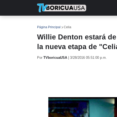
INICIO
NOTICIAS
EN TV
RE
Página Principal
Celia
Willie Denton estará 
la nueva etapa de "Celi
Por
TVboricuaUSA
|
3/28/2016 05:51:00 p.m.