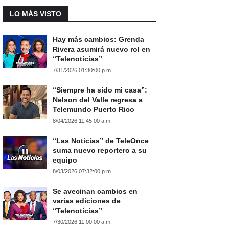
LO MÁS VISTO
Hay más cambios: Grenda
Rivera asumirá nuevo rol en
“Telenoticias”
7/31/2026 01:30:00 p.m.
“Siempre ha sido mi casa”:
Nelson del Valle regresa a
Telemundo Puerto Rico
8/04/2026 11:45:00 a.m.
“Las Noticias” de TeleOnce
suma nuevo reportero a su
equipo
8/03/2026 07:32:00 p.m.
Se avecinan cambios en
varias ediciones de
“Telenoticias”
7/30/2026 11:00:00 a.m.