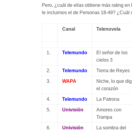
Pero, ¿cuál de ellas obtiene más rating e
le incluimos el de Personas 18-49? ¿Cuál s
Canal
Telenovela
1.
Telemundo
El señor de los
cielos 3
2.
Telemundo
Tierra de Reyes
3.
WAPA
Niche, lo que di
el corazón
4.
Telemundo
La Patrona
5.
Univisión
Amores con
Trampa
6.
Univisión
La sombra del