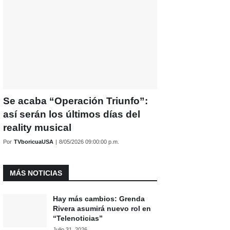
Se acaba “Operación Triunfo”:
así serán los últimos días del
reality musical
Por
TVboricuaUSA
|
8/05/2026 09:00:00 p.m.
MÁS NOTICIAS
Hay más cambios: Grenda
Rivera asumirá nuevo rol en
“Telenoticias”
Julio 31, 2026