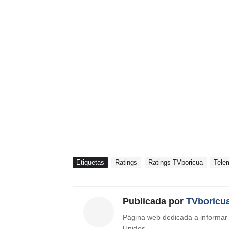
Etiquetas
Ratings
Ratings TVboricua
Tele
Publicada por
TVboricu
Página web dedicada a informar s
Unidos.