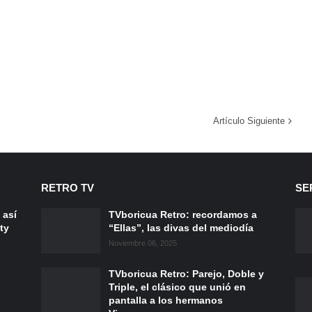
Artículo Siguiente
RETRO TV
SE
 así
TVboricua Retro: recordamos a
ty
“Ellas”, las divas del mediodía
Noviembre 06, 2025
TVboricua Retro: Parejo, Doble y
Triple, el clásico que unió en
pantalla a los hermanos