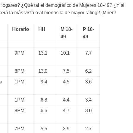
n Hogares? ¿Qué tal el demográfico de Mujeres 18-49? ¿Y si
erá la más vista o al menos la de mayor rating? ¡Miren!
Horario
HH
M 18-
P 18-
49
49
9PM
13.1
10.1
7.7
8PM
13.0
7.5
6.2
ga
1PM
9.4
4.5
3.6
1PM
6.8
4.4
3.4
8PM
6.6
4.7
3.0
7PM
5.5
3.9
2.7