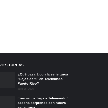
RIES TURCAS
¿Qué pasará con la serie turca
“Lejos de ti” en Telemundo
Puerto Rico?
Julio 26, 2026
Eres mi luz llega a Telemundo:
cadena sorprende con nueva
serie turca