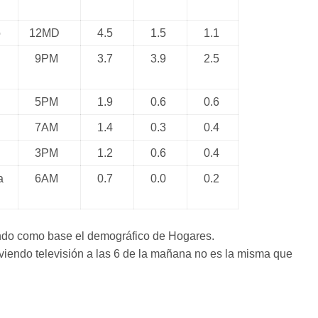
o
12MD
4.5
1.5
1.1
9PM
3.7
3.9
2.5
5PM
1.9
0.6
0.6
7AM
1.4
0.3
0.4
3PM
1.2
0.6
0.4
a
6AM
0.7
0.0
0.2
endo como base el demográfico de Hogares.
viendo televisión a las 6 de la mañana no es la misma que