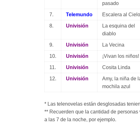
pasado
7.
Telemundo
Escalera al Ciel
8.
Univisión
La esquina del
diablo
9.
Univisión
La Vecina
10.
Univisión
¡Vivan los niños!
11.
Univisión
Cosita Linda
12.
Univisión
Amy, la niña de l
mochila azul
* Las telenovelas están desglosadas teni
** Recuerden que la cantidad de personas 
a las 7 de la noche, por ejemplo.