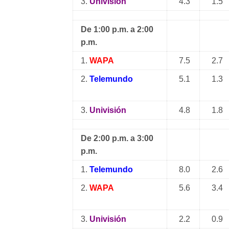
3.
Univisión
4.3
1.5
De 1:00 p.m. a 2:00
p.m.
1.
WAPA
7.5
2.7
2.
Telemundo
5.1
1.3
3.
Univisión
4.8
1.8
De 2:00 p.m. a 3:00
p.m.
1.
Telemundo
8.0
2.6
2.
WAPA
5.6
3.4
3.
Univisión
2.2
0.9