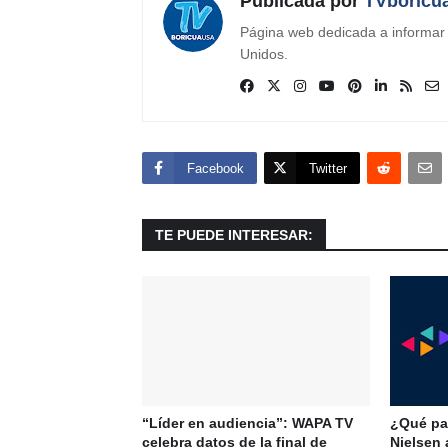
Publicada por
TVboricu
Página web dedicada a informar s
Unidos.
Facebook
Twitter
TE PUEDE INTERESAR:
“Líder en audiencia”: WAPA TV
¿Qué pas
celebra datos de la final de
Nielsen 