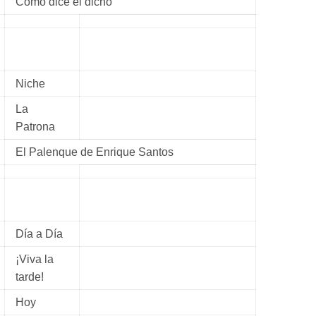
Como dice el dicho
Niche
La
Patrona
El Palenque de Enrique Santos
Día a Día
¡Viva la
tarde!
Hoy