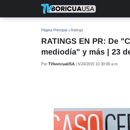
INICIO
NOTICIAS
EN TV
RE
Página Principal
Ratings
RATINGS EN PR: De "Ca
mediodía" y más | 23 d
Por
TVboricuaUSA
|
6/24/2015 10:30:00 a.m.