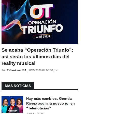
Se acaba “Operación Triunfo”:
así serán los últimos días del
reality musical
Por
TVboricuaUSA
|
8/05/2026 09:00:00 p.m.
MÁS NOTICIAS
Hay más cambios: Grenda
Rivera asumirá nuevo rol en
“Telenoticias”
Julio 31, 2026