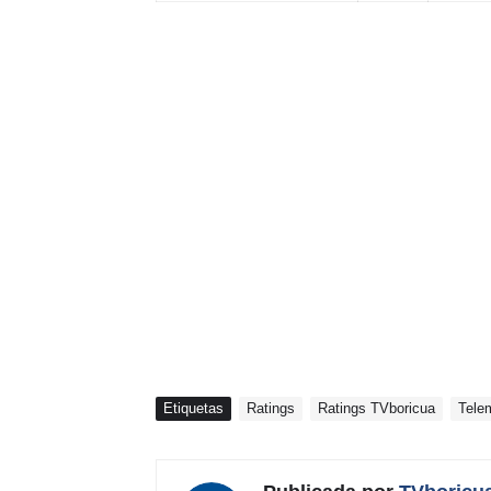
Etiquetas
Ratings
Ratings TVboricua
Tele