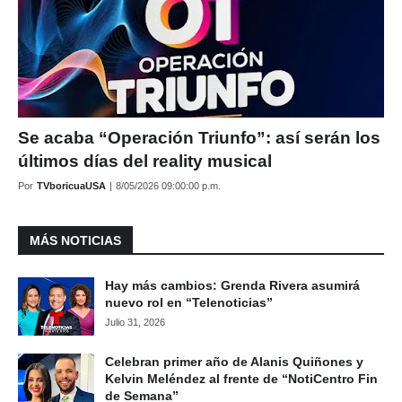
Se acaba “Operación Triunfo”: así serán los
últimos días del reality musical
Por
TVboricuaUSA
|
8/05/2026 09:00:00 p.m.
MÁS NOTICIAS
Hay más cambios: Grenda Rivera asumirá
nuevo rol en “Telenoticias”
Julio 31, 2026
Celebran primer año de Alanis Quiñones y
Kelvin Meléndez al frente de “NotiCentro Fin
de Semana”