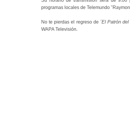
Su horario de transmisión será de 9:00 
programas locales de Telemundo "Raymond
No te pierdas el regreso de
´El Patrón del
WAPA Televisión.