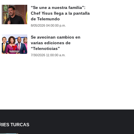
“Se une a nuestra familia”:
Chef Yisus llega a la pantalla
de Telemundo
8/05/2026 04:00:00 p.m.
Se avecinan cambios en
varias ediciones de
“Telenoticias”
7/30/2026 11:00:00 a.m.
RIES TURCAS