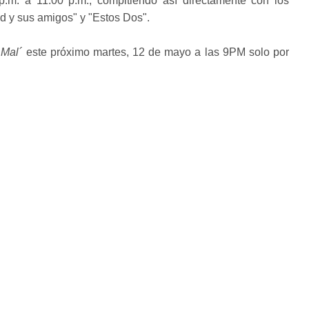
p.m. a 11:00 p.m., compitiendo así directamente con los
 y sus amigos" y "Estos Dos".
 Mal´
este próximo martes, 12 de mayo a las 9PM solo por