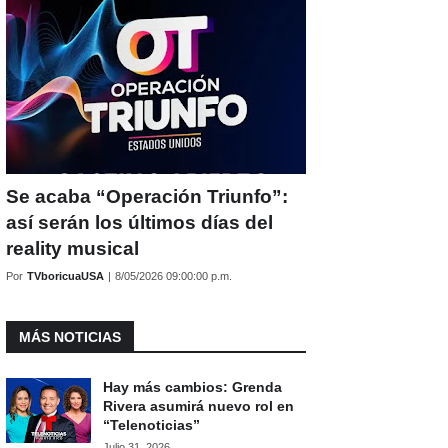
Se acaba “Operación Triunfo”:
así serán los últimos días del
reality musical
Por
TVboricuaUSA
|
8/05/2026 09:00:00 p.m.
MÁS NOTICIAS
Hay más cambios: Grenda
Rivera asumirá nuevo rol en
“Telenoticias”
Julio 31, 2026