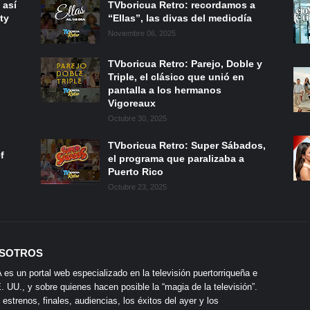
 así
TVboricua Retro: recordamos a
ty
“Ellas”, las divas del mediodía
Noviembre 06, 2025
TVboricua Retro: Parejo, Doble y
Triple, el clásico que unió en
pantalla a los hermanos
Vigoreaux
Octubre 30, 2025
TVboricua Retro: Super Sábados,
f
el programa que paralizaba a
Puerto Rico
Octubre 23, 2025
SOTROS
s un portal web especializado en la televisión puertorriqueña e
 UU., y sobre quienes hacen posible la “magia de la televisión”.
 estrenos, finales, audiencias, los éxitos del ayer y los