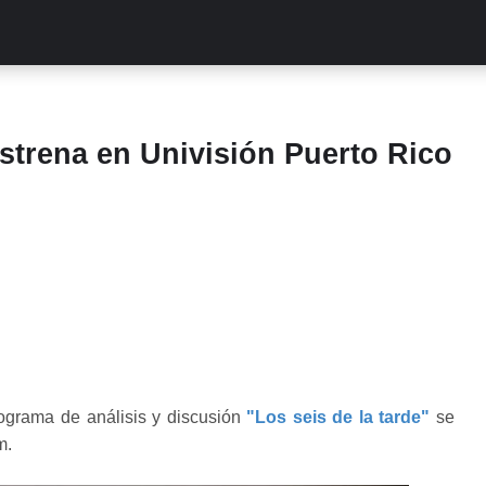
ALITIES
TURCAS
STREAMING
EXCLUSIVAS
RETR
estrena en Univisión Puerto Rico
ograma de análisis y discusión
"Los seis de la tarde"
se
m.