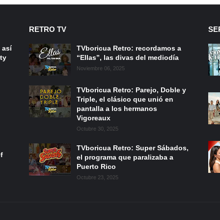
RETRO TV
SE
 así
TVboricua Retro: recordamos a
ty
“Ellas”, las divas del mediodía
Noviembre 06, 2025
TVboricua Retro: Parejo, Doble y
Triple, el clásico que unió en
pantalla a los hermanos
Vigoreaux
Octubre 30, 2025
TVboricua Retro: Super Sábados,
f
el programa que paralizaba a
Puerto Rico
Octubre 23, 2025