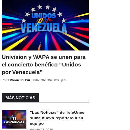
Univision y WAPA se unen para
el concierto benéfico “Unidos
por Venezuela”
Por
TVboricuaUSA
|
8/07/2026 04:00:00 p.m.
MÁS NOTICIAS
“Las Noticias” de TeleOnce
suma nuevo reportero a su
equipo
Agosto 03, 2026