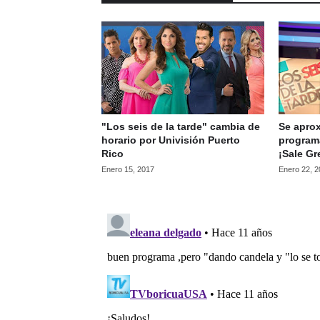
"Los seis de la tarde" cambia de
Se apro
horario por Univisión Puerto
programa
Rico
¡Sale Gr
Enero 15, 2017
Enero 22, 