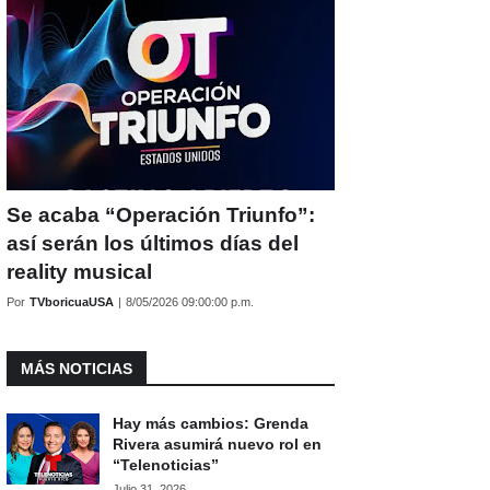
Se acaba “Operación Triunfo”:
así serán los últimos días del
reality musical
Por
TVboricuaUSA
|
8/05/2026 09:00:00 p.m.
MÁS NOTICIAS
Hay más cambios: Grenda
Rivera asumirá nuevo rol en
“Telenoticias”
Julio 31, 2026