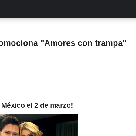
ALITIES
TURCAS
STREAMING
EXCLUSIVAS
RETR
romociona "Amores con trampa"
 México el 2 de marzo!