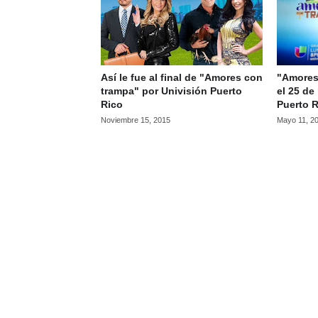
Así le fue al final de "Amores con
"Amores
trampa" por Univisión Puerto
el 25 de
Rico
Puerto 
Noviembre 15, 2015
Mayo 11, 2