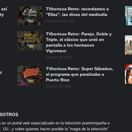
 así
TVboricua Retro: recordamos a
ty
“Ellas”, las divas del mediodía
Noviembre 06, 2025
TVboricua Retro: Parejo, Doble y
Triple, el clásico que unió en
pantalla a los hermanos
Vigoreaux
Octubre 30, 2025
TVboricua Retro: Super Sábados,
f
el programa que paralizaba a
Puerto Rico
Octubre 23, 2025
SOTROS
s un portal web especializado en la televisión puertorriqueña e
 UU., y sobre quienes hacen posible la “magia de la televisión”.