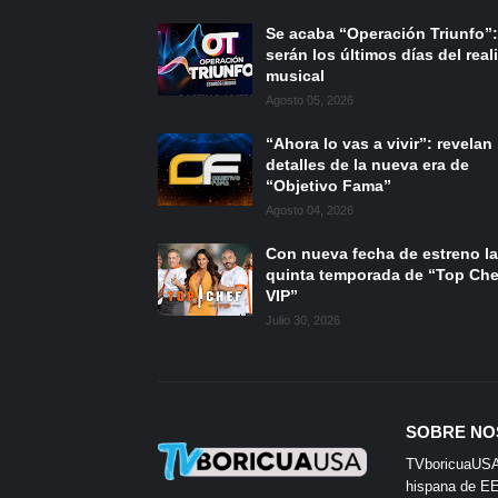
Se acaba “Operación Triunfo”:
serán los últimos días del reali
musical
Agosto 05, 2026
“Ahora lo vas a vivir”: revelan
detalles de la nueva era de
“Objetivo Fama”
Agosto 04, 2026
Con nueva fecha de estreno la
quinta temporada de “Top Che
VIP”
Julio 30, 2026
SOBRE NO
TVboricuaUSA e
hispana de EE.