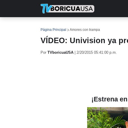
INICIO
NOTICIAS
EN TV
RE
Página Principal
Amores con trampa
VÍDEO: Univision ya p
Por
TVboricuaUSA
|
2/20/2015 05:41:00 p.m.
¡Estrena en