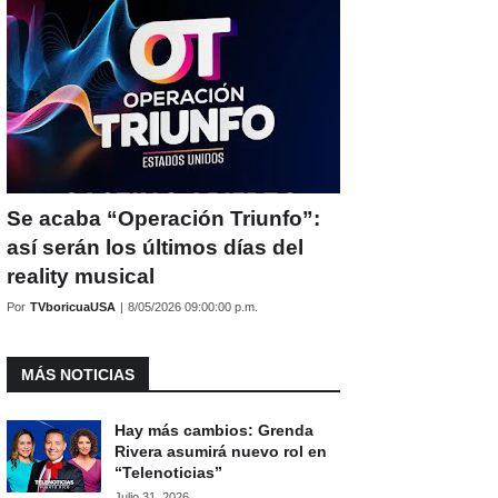
Se acaba “Operación Triunfo”:
así serán los últimos días del
reality musical
Por
TVboricuaUSA
|
8/05/2026 09:00:00 p.m.
MÁS NOTICIAS
Hay más cambios: Grenda
Rivera asumirá nuevo rol en
“Telenoticias”
Julio 31, 2026