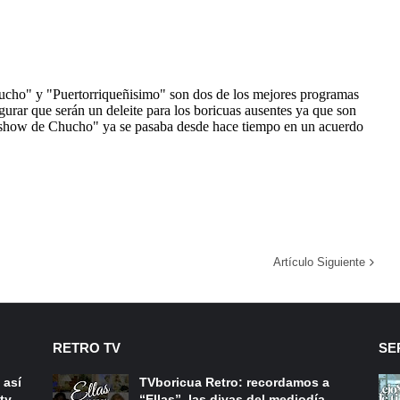
Artículo Siguiente
RETRO TV
SE
 así
TVboricua Retro: recordamos a
ty
“Ellas”, las divas del mediodía