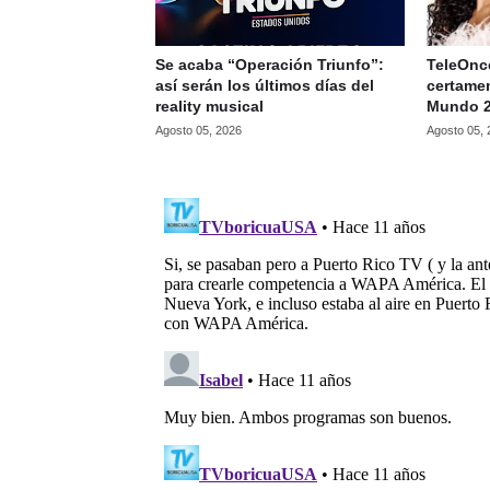
Se acaba “Operación Triunfo”:
TeleOnce
así serán los últimos días del
certamen
reality musical
Mundo 
Agosto 05, 2026
Agosto 05,