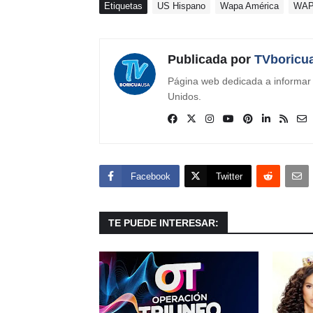
Etiquetas
US Hispano
Wapa América
WAP
Publicada por
TVboricu
Página web dedicada a informar s
Unidos.
Facebook
Twitter
TE PUEDE INTERESAR: