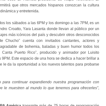
rmitirá que otros mercados hispanos conozcan la cultura
dinámica y entretenida.
todos los sábados a las 6PM y los domingo a las 7PM, es un
ndro Croatto, Yara Lasanta donde llevan al público por un
sajes más icónicos del país y descubrir otros desconocidos
e Chucho" cuenta con invitados cantantes, actores y
 agradable de bohemia, baladas y buen humor todos los
 Canta Puerto Rico", producido y animador por Luisito
s 9PM. Este espacio de una hora se dedica a hacer brillar a
se le da la oportunidad a los nuevos talentos para probarse
o para continuar expandiendo nuestra programación con
e le muestren al mundo lo que tenemos para ofrecerles”
,
PA América
transmite más de 75 horas de programación