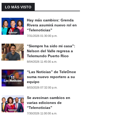
LO MÁS VISTO
Hay más cambios: Grenda
Rivera asumirá nuevo rol en
“Telenoticias”
7/31/2026 01:30:00 p.m.
“Siempre ha sido mi casa”:
Nelson del Valle regresa a
Telemundo Puerto Rico
8/04/2026 11:45:00 a.m.
“Las Noticias” de TeleOnce
suma nuevo reportero a su
equipo
8/03/2026 07:32:00 p.m.
Se avecinan cambios en
varias ediciones de
“Telenoticias”
7/30/2026 11:00:00 a.m.