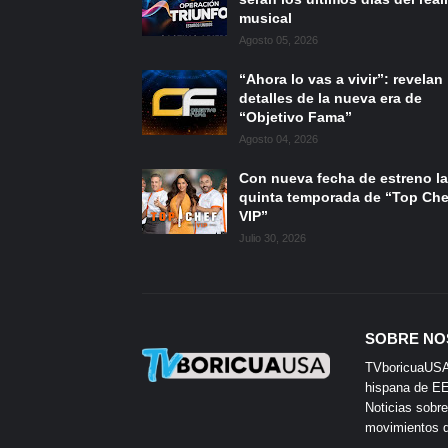
musical
Agosto 05, 2026
“Ahora lo vas a vivir”: revelan
detalles de la nueva era de
“Objetivo Fama”
Agosto 04, 2026
Con nueva fecha de estreno la
quinta temporada de “Top Che
VIP”
Julio 30, 2026
SOBRE NO
TVboricuaUSA e
hispana de EE.
Noticias sobre
movimientos de