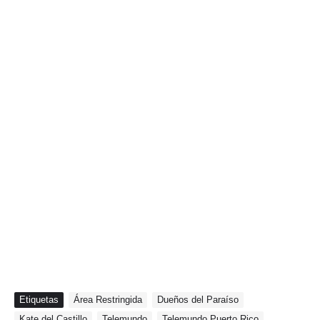
Etiquetas
Área Restringida
Dueños del Paraíso
Kate del Castillo
Telemundo
Telemundo Puerto Rico