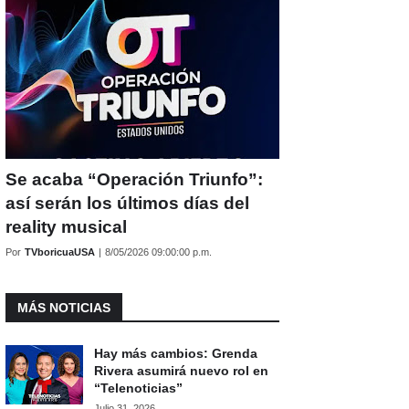
Se acaba “Operación Triunfo”:
así serán los últimos días del
reality musical
Por
TVboricuaUSA
|
8/05/2026 09:00:00 p.m.
MÁS NOTICIAS
Hay más cambios: Grenda
Rivera asumirá nuevo rol en
“Telenoticias”
Julio 31, 2026