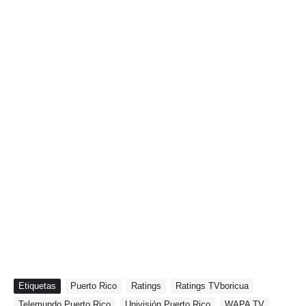
Etiquetas
Puerto Rico
Ratings
Ratings TVboricua
Telemundo Puerto Rico
Univisión Puerto Rico
WAPA TV