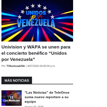
Univision y WAPA se unen para
el concierto benéfico “Unidos
por Venezuela”
Por
TVboricuaUSA
|
8/07/2026 04:00:00 p.m.
MÁS NOTICIAS
“Las Noticias” de TeleOnce
suma nuevo reportero a su
equipo
Agosto 03, 2026