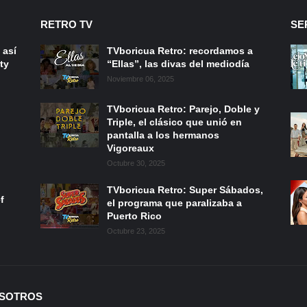
RETRO TV
SE
 así
TVboricua Retro: recordamos a
ty
“Ellas”, las divas del mediodía
Noviembre 06, 2025
TVboricua Retro: Parejo, Doble y
Triple, el clásico que unió en
pantalla a los hermanos
Vigoreaux
Octubre 30, 2025
TVboricua Retro: Super Sábados,
f
el programa que paralizaba a
Puerto Rico
Octubre 23, 2025
SOTROS