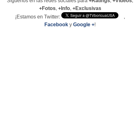
Síguenos en las redes sociales para
+Ratings
,
+Vídeos
,
+Fotos
,
+Info
,
+Exclusivas
¡Estamos en Twitter:
,
Facebook
y
Google +
!