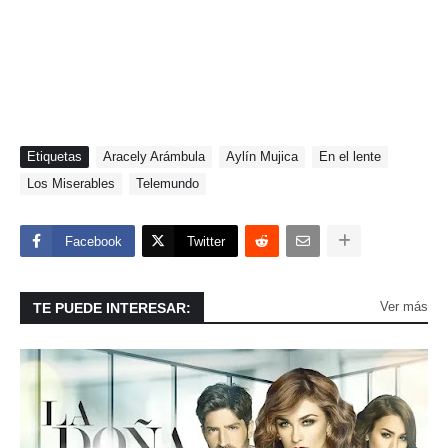
Etiquetas
Aracely Arámbula
Aylín Mujica
En el lente
Los Miserables
Telemundo
Facebook
Twitter
Ver más
TE PUEDE INTERESAR: