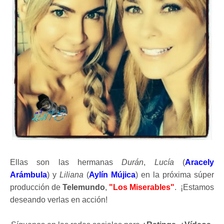
Ellas son las hermanas
Durán
,
Lucía
(
Aracely
Arámbula
) y
Liliana
(
Aylín Mújica
) en la próxima súper
producción de
Telemundo
,
"Los Miserables"
. ¡Estamos
deseando verlas en acción!