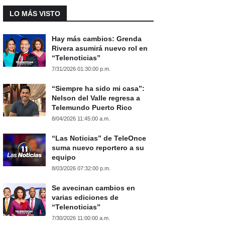
LO MÁS VISTO
Hay más cambios: Grenda
Rivera asumirá nuevo rol en
“Telenoticias”
7/31/2026 01:30:00 p.m.
“Siempre ha sido mi casa”:
Nelson del Valle regresa a
Telemundo Puerto Rico
8/04/2026 11:45:00 a.m.
“Las Noticias” de TeleOnce
suma nuevo reportero a su
equipo
8/03/2026 07:32:00 p.m.
Se avecinan cambios en
varias ediciones de
“Telenoticias”
7/30/2026 11:00:00 a.m.