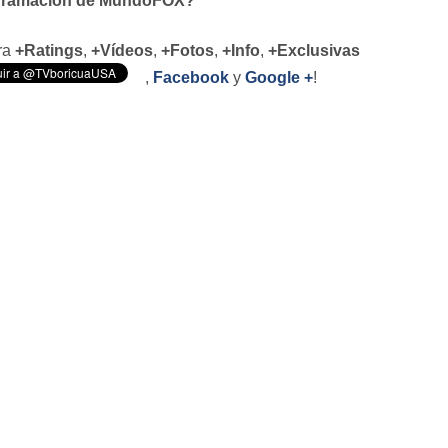
ogramación de MundoFOX?
ara
+Ratings
,
+Vídeos
,
+Fotos
,
+Info
,
+Exclusivas
,
Facebook
y
Google +
!