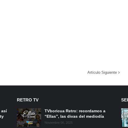
Artículo Siguiente
RETRO TV
SE
 así
TVboricua Retro: recordamos a
ty
“Ellas”, las divas del mediodía
Noviembre 06, 2025