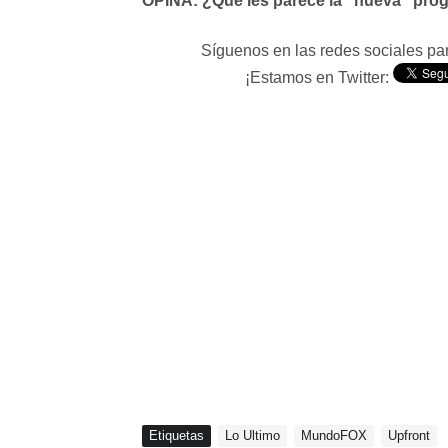
OPINA: ¿Qué les parece la "nueva" pr
Síguenos en las redes sociales p
¡Estamos en Twitter:
Etiquetas
Lo Ultimo
MundoFOX
Upfront