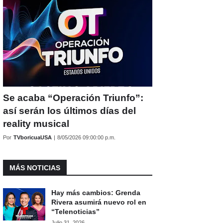
Se acaba “Operación Triunfo”:
así serán los últimos días del
reality musical
Por
TVboricuaUSA
|
8/05/2026 09:00:00 p.m.
MÁS NOTICIAS
Hay más cambios: Grenda
Rivera asumirá nuevo rol en
“Telenoticias”
Julio 31, 2026