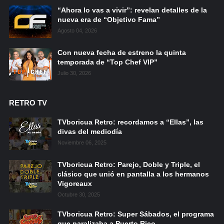
“Ahora lo vas a vivir”: revelan detalles de la
nueva era de “Objetivo Fama”
Agosto 04, 2026
Con nueva fecha de estreno la quinta
temporada de “Top Chef VIP”
Julio 30, 2026
RETRO TV
TVboricua Retro: recordamos a “Ellas”, las
divas del mediodía
Noviembre 06, 2025
TVboricua Retro: Parejo, Doble y Triple, el
clásico que unió en pantalla a los hermanos
Vigoreaux
Octubre 30, 2025
TVboricua Retro: Super Sábados, el programa
que paralizaba a Puerto Rico