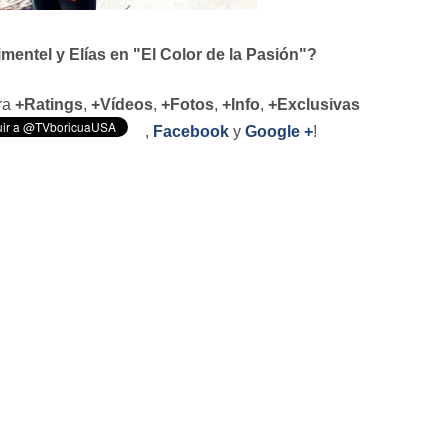
entel y Elías en "El Color de la Pasión"?
ara
+Ratings
,
+Vídeos
,
+Fotos
,
+Info
,
+Exclusivas
,
Facebook
y
Google +
!