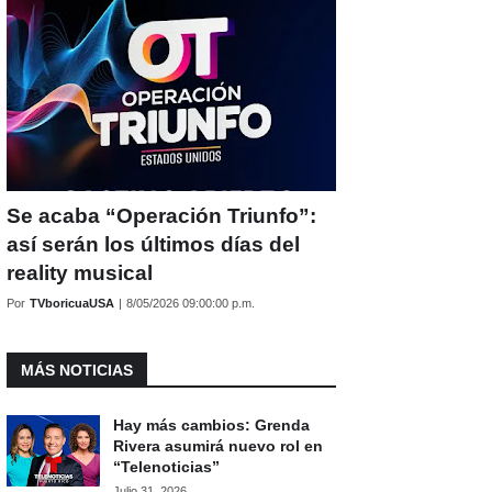
Se acaba “Operación Triunfo”:
así serán los últimos días del
reality musical
Por
TVboricuaUSA
|
8/05/2026 09:00:00 p.m.
MÁS NOTICIAS
Hay más cambios: Grenda
Rivera asumirá nuevo rol en
“Telenoticias”
Julio 31, 2026