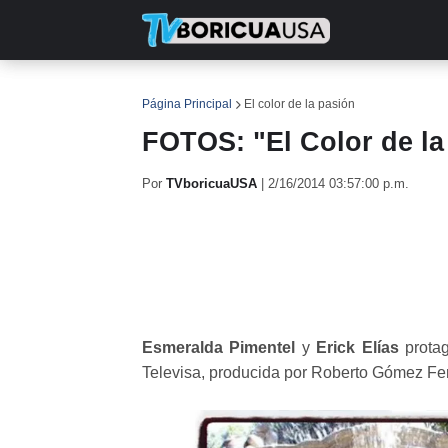
INICIO
NOTICIAS
EN TV
RE
Página Principal
El color de la pasión
FOTOS: "El Color de la
Por
TVboricuaUSA
|
2/16/2014 03:57:00 p.m.
Esmeralda Pimentel
y
Erick Elías
prota
Televisa, producida por Roberto Gómez Fer