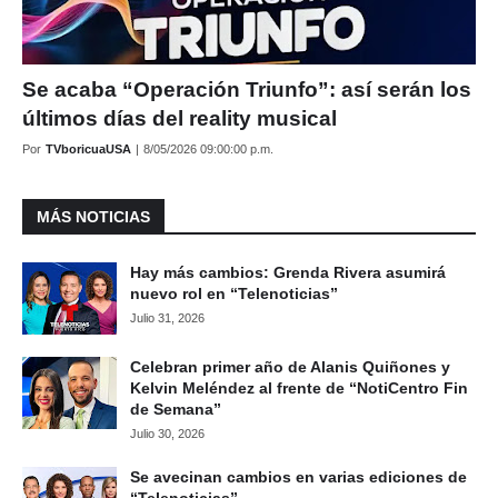
Se acaba “Operación Triunfo”: así serán los
últimos días del reality musical
Por
TVboricuaUSA
|
8/05/2026 09:00:00 p.m.
MÁS NOTICIAS
Hay más cambios: Grenda Rivera asumirá
nuevo rol en “Telenoticias”
Julio 31, 2026
Celebran primer año de Alanis Quiñones y
Kelvin Meléndez al frente de “NotiCentro Fin
de Semana”
Julio 30, 2026
Se avecinan cambios en varias ediciones de