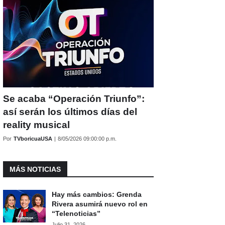
Se acaba “Operación Triunfo”:
así serán los últimos días del
reality musical
Por
TVboricuaUSA
|
8/05/2026 09:00:00 p.m.
MÁS NOTICIAS
Hay más cambios: Grenda
Rivera asumirá nuevo rol en
“Telenoticias”
Julio 31, 2026