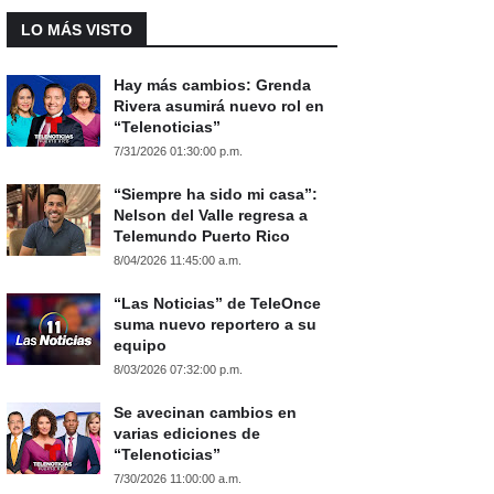
LO MÁS VISTO
Hay más cambios: Grenda
Rivera asumirá nuevo rol en
“Telenoticias”
7/31/2026 01:30:00 p.m.
“Siempre ha sido mi casa”:
Nelson del Valle regresa a
Telemundo Puerto Rico
8/04/2026 11:45:00 a.m.
“Las Noticias” de TeleOnce
suma nuevo reportero a su
equipo
8/03/2026 07:32:00 p.m.
Se avecinan cambios en
varias ediciones de
“Telenoticias”
7/30/2026 11:00:00 a.m.