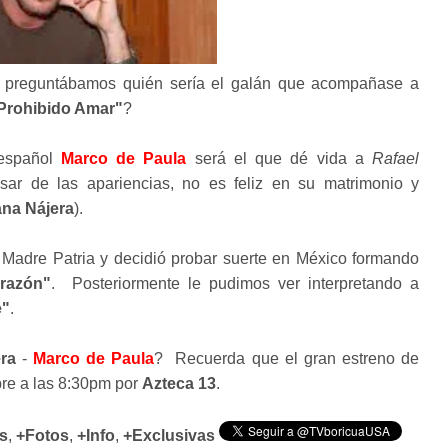
 preguntábamos quién sería el galán que acompañase a
Prohibido Amar"
?
 español
Marco de Paula
será el que dé vida a
Rafael
ar de las apariencias, no es feliz en su matrimonio y
na Nájera
).
Madre Patria y decidió probar suerte en México formando
razón"
. Posteriormente le pudimos ver interpretando a
e"
.
ra
-
Marco de Paula
? Recuerda que el gran estreno de
bre a las 8:30pm por
Azteca 13
.
s
,
+Fotos
,
+Info
,
+Exclusivas