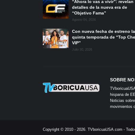
“Ahora lo vas a vivir”: revelan
detalles de la nueva era de
“Objetivo Fama”
Agosto 04, 2026
Con nueva fecha de estreno la
quinta temporada de “Top Che
VIP”
Julio 30, 2026
SOBRE NO
TVboricuaUSA e
hispana de EE.
Noticias sobre
movimientos de
Copyright © 2010 - 2026.
TVboricuaUSA.com
- Todo