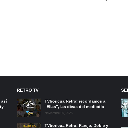
RETRO TV
SE
 así
TVboricua Retro: recordamos a
ty
“Ellas”, las divas del mediodía
Noviembre 06, 2025
TVboricua Retro: Parejo, Doble y