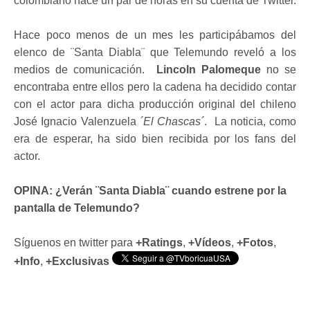
colombiano hace un par de horas en su cuenta de Twitter.
Hace poco menos de un mes les participábamos del
elenco de ¨Santa Diabla¨ que Telemundo reveló a los
medios de comunicación.
Lincoln Palomeque
no se
encontraba entre ellos pero la cadena ha decidido contar
con el actor para dicha producción original del chileno
José Ignacio Valenzuela
´El Chascas´
. La noticia, como
era de esperar, ha sido bien recibida por los fans del
actor.
OPINA: ¿Verán ¨Santa Diabla¨ cuando estrene por la
pantalla de Telemundo?
Síguenos en twitter para
+Ratings
,
+Vídeos
,
+Fotos
,
+Info
,
+Exclusivas