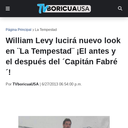
Página Principal
La Tempestad
William Levy lucirá nuevo look
en ¨La Tempestad¨ ¡El antes y
el después del ´Capitán Fabré
´!
Por
TVboricuaUSA
|
6/27/2013 06:54:00 p.m.