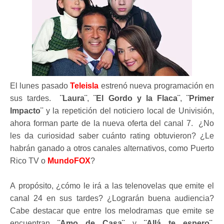
El lunes pasado
Teleisla
estrenó nueva programación en
sus tardes.
¨Laura¨
,
¨El Gordo y la Flaca¨
,
¨Primer
Impacto¨
y la repetición del noticiero local de Univisión,
ahora forman parte de la nueva oferta del canal 7. ¿No
les da curiosidad saber cuánto rating obtuvieron? ¿Le
habrán ganado a otros canales alternativos, como Puerto
Rico TV o
MundoFOX
?
A propósito, ¿cómo le irá a las telenovelas que emite el
canal 24 en sus tardes? ¿Lograrán buena audiencia?
Cabe destacar que entre los melodramas que emite se
encuentran
¨Amo de Casa¨
y
¨Allá te espero¨
,