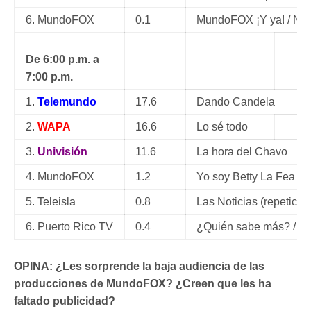
6. MundoFOX
0.1
MundoFOX ¡Y ya! / No
De 6:00 p.m. a
7:00 p.m.
1.
Telemundo
17.6
Dando Candela
2.
WAPA
16.6
Lo sé todo
3.
Univisión
11.6
La hora del Chavo
4. MundoFOX
1.2
Yo soy Betty La Fea
5. Teleisla
0.8
Las Noticias (repetició
6. Puerto Rico TV
0.4
¿Quién sabe más? / P
OPINA: ¿Les sorprende la baja audiencia de las
producciones de MundoFOX? ¿Creen que les ha
faltado publicidad?