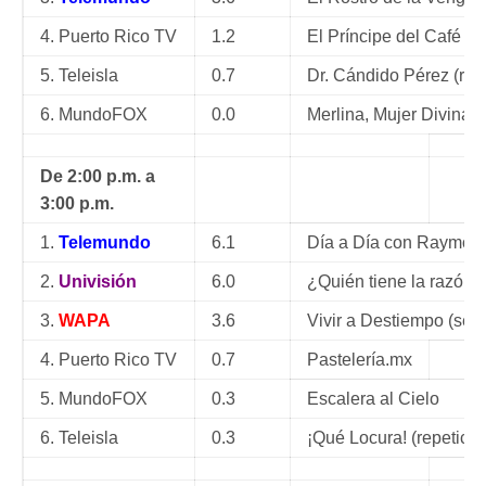
4. Puerto Rico TV
1.2
El Príncipe del Café
5. Teleisla
0.7
Dr. Cándido Pérez (repe
6. MundoFOX
0.0
Merlina, Mujer Divina
De 2:00 p.m. a
3:00 p.m.
1.
Telemundo
6.1
Día a Día con Raymon
2.
Univisión
6.0
¿Quién tiene la razón?
3.
WAPA
3.6
Vivir a Destiempo (sem
4. Puerto Rico TV
0.7
Pastelería.mx
5. MundoFOX
0.3
Escalera al Cielo
6. Teleisla
0.3
¡Qué Locura! (repetició