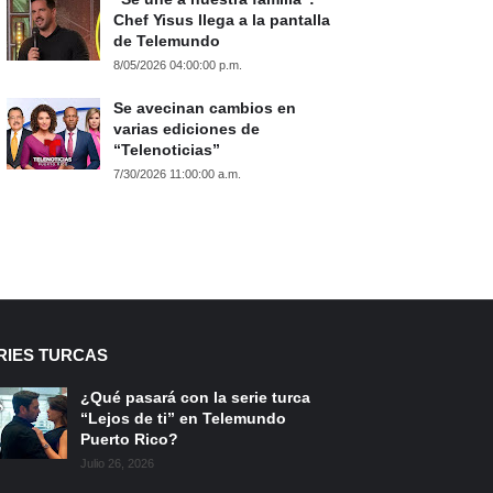
Chef Yisus llega a la pantalla
de Telemundo
8/05/2026 04:00:00 p.m.
Se avecinan cambios en
varias ediciones de
“Telenoticias”
7/30/2026 11:00:00 a.m.
RIES TURCAS
¿Qué pasará con la serie turca
“Lejos de ti” en Telemundo
Puerto Rico?
Julio 26, 2026