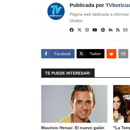
Publicada por
TVboricu
Página web dedicada a informar s
Unidos.
Facebook
Twitter
TE PUEDE INTERESAR:
Mauricio Henao: El nuevo galán
"La Temp