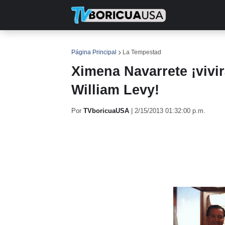
INICIO
NOTICIAS
EN TV
RE
Página Principal
La Tempestad
Ximena Navarrete ¡vivir
William Levy!
Por
TVboricuaUSA
|
2/15/2013 01:32:00 p.m.