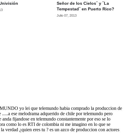
Univisión
Señor de los Cielos¨ y ¨La
Tempestad¨ en Puerto Rico?
13
Julio 07, 2013