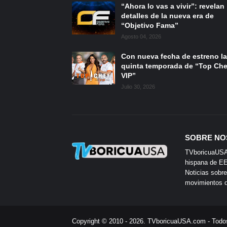
“Ahora lo vas a vivir”: revelan
detalles de la nueva era de
“Objetivo Fama”
Agosto 04, 2026
Con nueva fecha de estreno la
quinta temporada de “Top Che
VIP”
Julio 30, 2026
SOBRE NO
TVboricuaUSA e
hispana de EE.
Noticias sobre
movimientos de
Copyright © 2010 - 2026.
TVboricuaUSA.com
- Todo