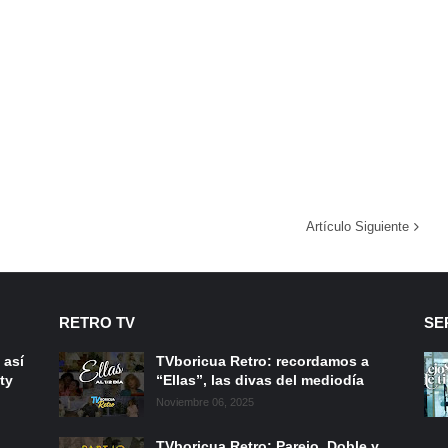
Artículo Siguiente
RETRO TV
SE
 así
TVboricua Retro: recordamos a
ty
“Ellas”, las divas del mediodía
Noviembre 06, 2025
TVboricua Retro: Parejo, Doble y