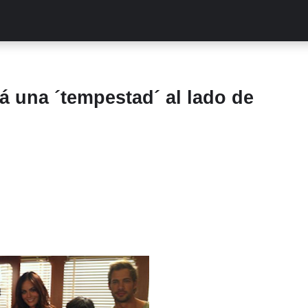
ALITIES
TURCAS
STREAMING
EXCLUSIVAS
RETR
á una ´tempestad´ al lado de