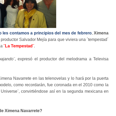
o les contamos a principios del mes de febrero
,
Ximena
 productor Salvador Mejía para que viviera una ´tempestad´
la
¨La Tempestad¨
.
bajando¨
, expresó el productor del melodrama a Televisa
imena Navarrete en las telenovelas y lo hará por la puerta
odelo, como recordarán, fue coronada en el 2010 como la
Universe¨, convirtiéndose así en la segunda mexicana en
 de Ximena Navarrete?