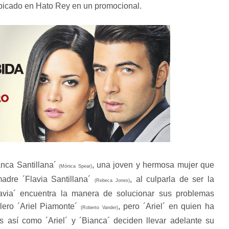
ubicado en Hato Rey en un promocional.
anca Santillana´
, una joven y hermosa mujer que
(Mónica Spear)
adre ´Flavia Santillana´
, al culparla de ser la
(Rebeca Jones)
avia´ encuentra la manera de solucionar sus problemas
elero ´Ariel Piamonte´
, pero ´Ariel´ en quien ha
(Roberto Vander)
Es así como ´Ariel´ y ´Bianca´ deciden llevar adelante su