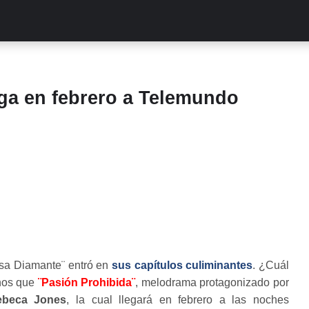
ALITIES
TURCAS
STREAMING
EXCLUSIVAS
RETR
ega en febrero a Telemundo
sa Diamante¨ entró en
sus capítulos culiminantes
. ¿Cuál
nos que
¨Pasión Prohibida¨
, melodrama protagonizado por
ebeca Jones
, la cual llegará en febrero a las noches