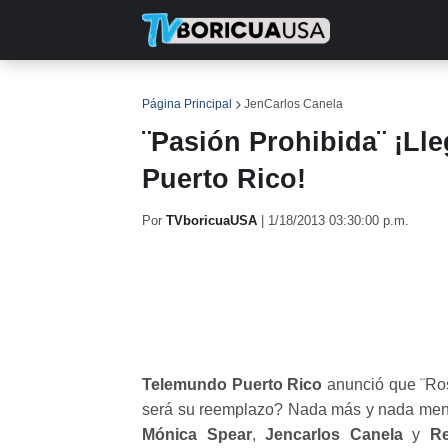
INICIO
NOTICIAS
EN TV
RE
Página Principal
JenCarlos Canela
¨Pasión Prohibida¨ ¡Ll
Puerto Rico!
Por
TVboricuaUSA
|
1/18/2013 03:30:00 p.m.
Telemundo Puerto Rico
anunció que ¨Ro
será su reemplazo? Nada más y nada me
Mónica Spear
,
Jencarlos Canela
y
R