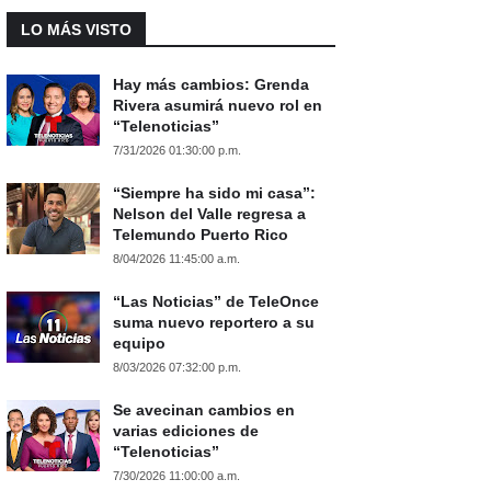
LO MÁS VISTO
Hay más cambios: Grenda
Rivera asumirá nuevo rol en
“Telenoticias”
7/31/2026 01:30:00 p.m.
“Siempre ha sido mi casa”:
Nelson del Valle regresa a
Telemundo Puerto Rico
8/04/2026 11:45:00 a.m.
“Las Noticias” de TeleOnce
suma nuevo reportero a su
equipo
8/03/2026 07:32:00 p.m.
Se avecinan cambios en
varias ediciones de
“Telenoticias”
7/30/2026 11:00:00 a.m.