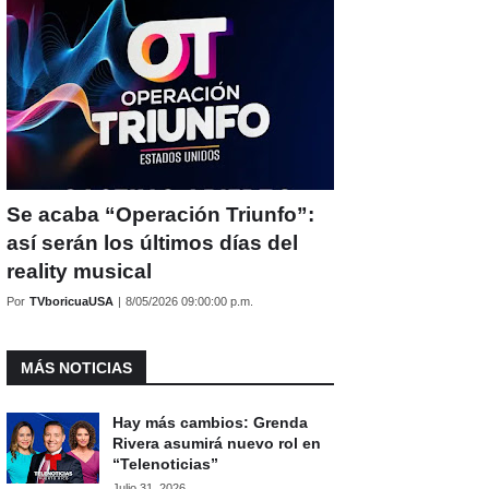
Se acaba “Operación Triunfo”:
así serán los últimos días del
reality musical
Por
TVboricuaUSA
|
8/05/2026 09:00:00 p.m.
MÁS NOTICIAS
Hay más cambios: Grenda
Rivera asumirá nuevo rol en
“Telenoticias”
Julio 31, 2026