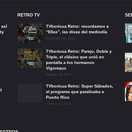
RETRO TV
SE
 así
TVboricua Retro: recordamos a
ty
“Ellas”, las divas del mediodía
Noviembre 06, 2025
TVboricua Retro: Parejo, Doble y
Triple, el clásico que unió en
pantalla a los hermanos
Vigoreaux
Octubre 30, 2025
TVboricua Retro: Super Sábados,
f
el programa que paralizaba a
Puerto Rico
Octubre 23, 2025
SOTROS