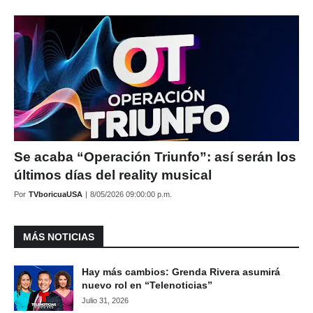
Se acaba “Operación Triunfo”: así serán los
últimos días del reality musical
Por
TVboricuaUSA
|
8/05/2026 09:00:00 p.m.
MÁS NOTICIAS
Hay más cambios: Grenda Rivera asumirá
nuevo rol en “Telenoticias”
Julio 31, 2026