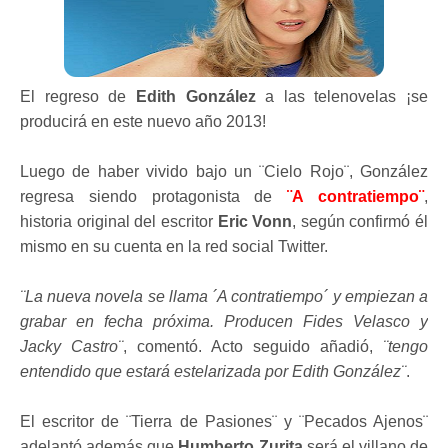
El regreso de
Edith González
a las telenovelas ¡se
producirá en este nuevo año 2013!
Luego de haber vivido bajo un ¨Cielo Rojo¨, González
regresa siendo protagonista de
¨A contratiempo¨
,
historia original del escritor
Eric Vonn
, según confirmó él
mismo en su cuenta en la red social Twitter.
¨La nueva novela se llama ´A contratiempo´ y empiezan a
grabar en fecha próxima. Producen Fides Velasco y
Jacky Castro¨
, comentó. Acto seguido añadió,
¨tengo
entendido que estará estelarizada por Edith González¨
.
El escritor de ¨Tierra de Pasiones¨ y ¨Pecados Ajenos¨
adelantó además que
Humberto Zurita
será el villano de