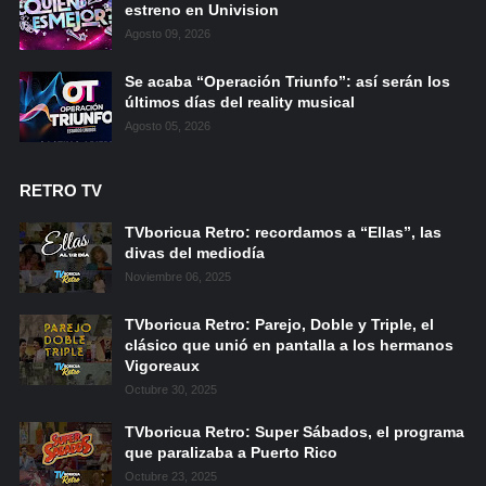
estreno en Univision
Agosto 09, 2026
Se acaba “Operación Triunfo”: así serán los
últimos días del reality musical
Agosto 05, 2026
RETRO TV
TVboricua Retro: recordamos a “Ellas”, las
divas del mediodía
Noviembre 06, 2025
TVboricua Retro: Parejo, Doble y Triple, el
clásico que unió en pantalla a los hermanos
Vigoreaux
Octubre 30, 2025
TVboricua Retro: Super Sábados, el programa
que paralizaba a Puerto Rico
Octubre 23, 2025