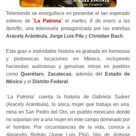
Telemundo se enorgullece en presentar el tan esperado
estreno de
¨La Patrona¨
el
martes, 8 de enero a las
9pm/8c
, una telenovela protagonizada por las estrellas
Aracely Arámbula
,
Jorge Luis Pila
y
Christian Bach
.
Esta gran e inolvidable historia es grabada en hermosas
y pintorescas locaciones en México, incluyendo
haciendas autóctonas y genuinas minas en pueblos
como
Querétaro
,
Zacatecas
, además del
Estado de
México
y el
Distrito Federal
.
¨La Patrona¨ cuenta la historia de
Gabriela Suárez
(Aracely Arámbula), la única mujer que trabaja en una
mina en San Pedro del Oro, un pueblo mexicano donde
no soportan ver a una mujer en este campo dominado por
el hombre. Por circunstancias de la vida, conoce a
Alejandro Beltrán
(Jorge Luis Pila), hijo de
Antonia