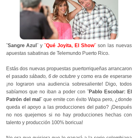
¨Sangre Azul¨
y
¨Qué Joyita, El Show¨
son las nuevas
apuestas sabatinas de Telemundo Puerto Rico.
Estás dos nuevas propuestas puertorriqueñas arrancaron
el pasado
sábado, 6 de octubre
y como era de esperarse
¡no lograron una audiencia sobresaliente! Digo, todos
sabíamos que no iban a poder con
¨Pablo Escobar: El
Patrón del mal¨
que emite con éxito Wapa pero, ¿donde
queda el apoyo a las producciones del patio? ¡Después
no nos quejemos si no hay producciones hechas con
talento y producción 100% boricua!
No era que quisiera que le ganará a la serie colombiana