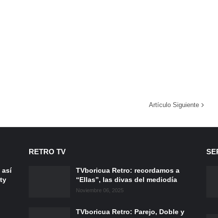
Artículo Siguiente
RETRO TV
SE
 así
TVboricua Retro: recordamos a
ty
“Ellas”, las divas del mediodía
Noviembre 06, 2025
TVboricua Retro: Parejo, Doble y