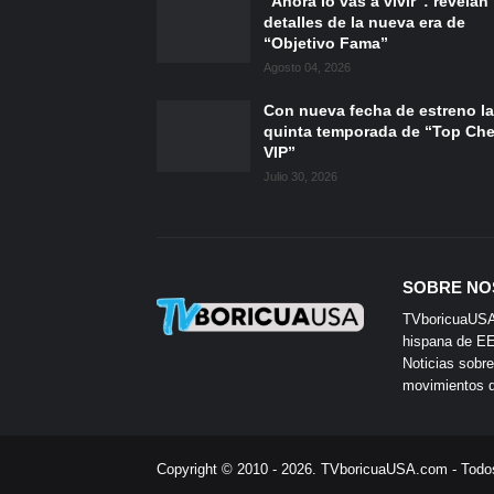
“Ahora lo vas a vivir”: revelan
detalles de la nueva era de
“Objetivo Fama”
Agosto 04, 2026
Con nueva fecha de estreno la
quinta temporada de “Top Che
VIP”
Julio 30, 2026
SOBRE NO
TVboricuaUSA e
hispana de EE.
Noticias sobre
movimientos de
Copyright © 2010 - 2026.
TVboricuaUSA.com
- Todo