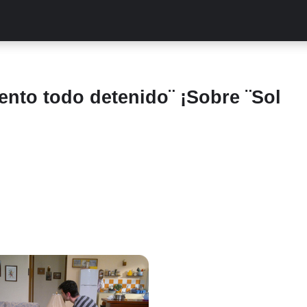
ALITIES
TURCAS
STREAMING
EXCLUSIVAS
RETR
ento todo detenido¨ ¡Sobre ¨Sol