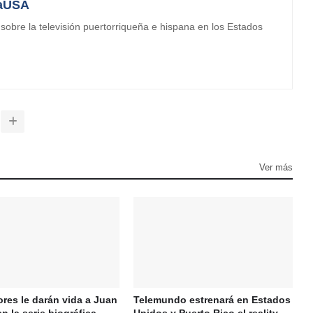
aUSA
obre la televisión puertorriqueña e hispana en los Estados
Ver más
ores le darán vida a Juan
Telemundo estrenará en Estados