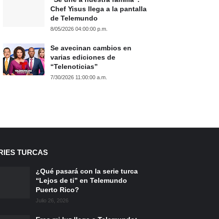
Chef Yisus llega a la pantalla
de Telemundo
8/05/2026 04:00:00 p.m.
Se avecinan cambios en
varias ediciones de
“Telenoticias”
7/30/2026 11:00:00 a.m.
RIES TURCAS
¿Qué pasará con la serie turca
“Lejos de ti” en Telemundo
Puerto Rico?
Julio 26, 2026