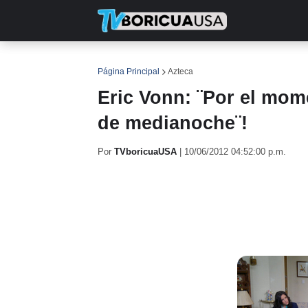
INICIO
NOTICIAS
EN TV
RE
Página Principal
Azteca
Eric Vonn: ¨Por el mom
de medianoche¨!
Por
TVboricuaUSA
|
10/06/2012 04:52:00 p.m.