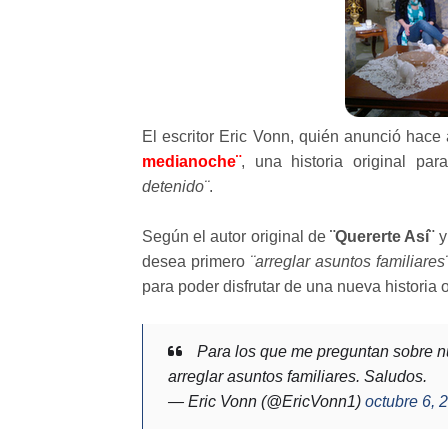
El escritor Eric Vonn, quién anunció hace
medianoche¨
, una historia original p
detenido¨
.
Según el autor original de
¨Quererte Así¨
desea primero
¨arreglar asuntos familiares
para poder disfrutar de una nueva historia 
Para los que me preguntan sobre nu
arreglar asuntos familiares. Saludos.
— Eric Vonn (@EricVonn1)
octubre 6, 