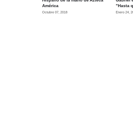
Hispano de la mano de Azteca
Gabriel 
América
"Hasta q
Octubre 07, 2018
Enero 24, 