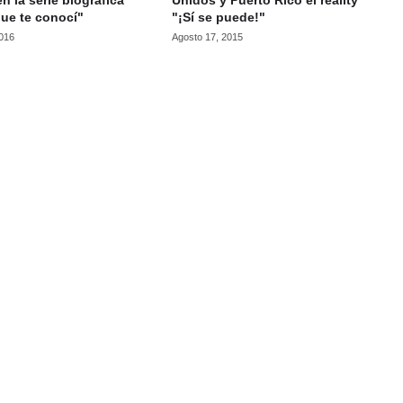
en la serie biográfica
Unidos y Puerto Rico el reality
ue te conocí"
"¡Sí se puede!"
2016
Agosto 17, 2015