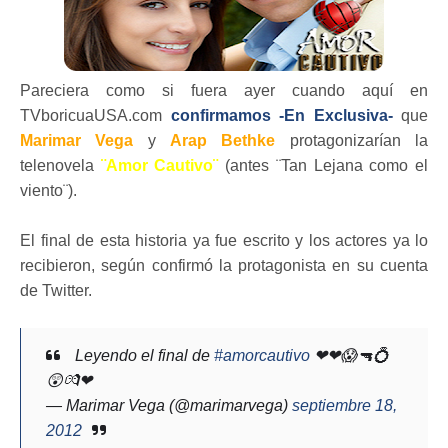
Pareciera como si fuera ayer cuando aquí en
TVboricuaUSA.com
confirmamos -En Exclusiva-
que
Marimar Vega
y
Arap Bethke
protagonizarían la
telenovela
¨Amor Cautivo¨
(antes ¨Tan Lejana como el
viento¨).
El final de esta historia ya fue escrito y los actores ya lo
recibieron, según confirmó la protagonista en su cuenta
de Twitter.
Leyendo el final de
#amorcautivo
❤❤😱🔫💍
😲💏❤
— Marimar Vega (@marimarvega)
septiembre 18,
2012