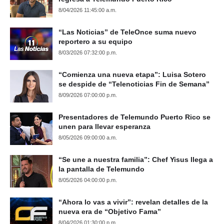
8/04/2026 11:45:00 a.m.
“Las Noticias” de TeleOnce suma nuevo
reportero a su equipo
8/03/2026 07:32:00 p.m.
“Comienza una nueva etapa”: Luisa Sotero
se despide de “Telenoticias Fin de Semana”
8/09/2026 07:00:00 p.m.
Presentadores de Telemundo Puerto Rico se
unen para llevar esperanza
8/05/2026 09:00:00 a.m.
“Se une a nuestra familia”: Chef Yisus llega a
la pantalla de Telemundo
8/05/2026 04:00:00 p.m.
“Ahora lo vas a vivir”: revelan detalles de la
nueva era de “Objetivo Fama”
8/04/2026 01:30:00 p.m.