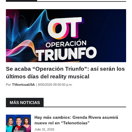
Se acaba “Operación Triunfo”: así serán los
últimos días del reality musical
Por
TVboricuaUSA
|
8/05/2026 09:00:00 p.m.
MÁS NOTICIAS
Hay más cambios: Grenda Rivera asumirá
nuevo rol en “Telenoticias”
Julio 31, 2026