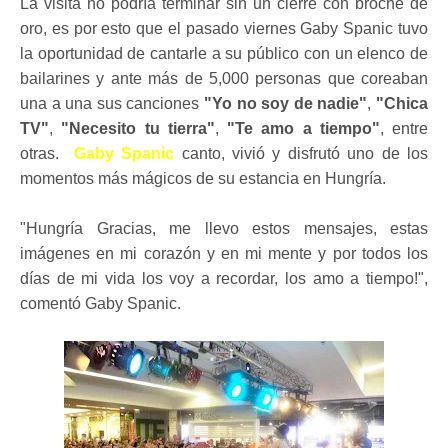
La visita no podría terminar sin un cierre con broche de
oro, es por esto que el pasado viernes Gaby Spanic tuvo
la oportunidad de cantarle a su público con un elenco de
bailarines y ante más de 5,000 personas que coreaban
una a una sus canciones
"Yo no soy de nadie"
,
"Chica
TV"
,
"Necesito tu tierra"
,
"Te amo a tiempo"
, entre
otras.
Gaby Spanic
canto, vivió y disfrutó uno de los
momentos más mágicos de su estancia en Hungría.
"Hungría Gracias, me llevo estos mensajes, estas
imágenes en mi corazón y en mi mente y por todos los
días de mi vida los voy a recordar, los amo a tiempo!",
comentó Gaby Spanic.