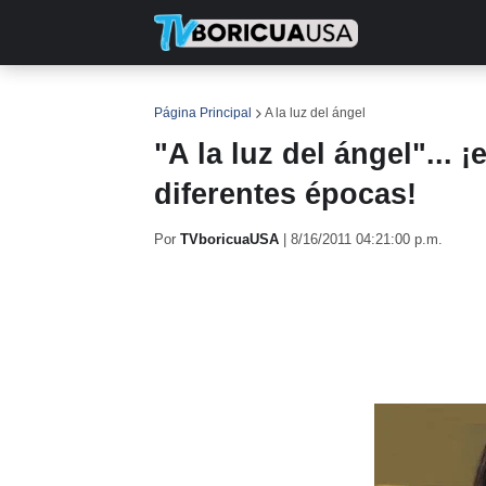
INICIO
NOTICIAS
EN TV
RE
Página Principal
A la luz del ángel
"A la luz del ángel"... 
diferentes épocas!
Por
TVboricuaUSA
|
8/16/2011 04:21:00 p.m.