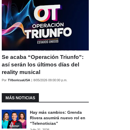
Se acaba “Operación Triunfo”:
así serán los últimos días del
reality musical
Por
TVboricuaUSA
|
8/05/2026 09:00:00 p.m.
MÁS NOTICIAS
Hay más cambios: Grenda
Rivera asumirá nuevo rol en
“Telenoticias”
Julio 31, 2026