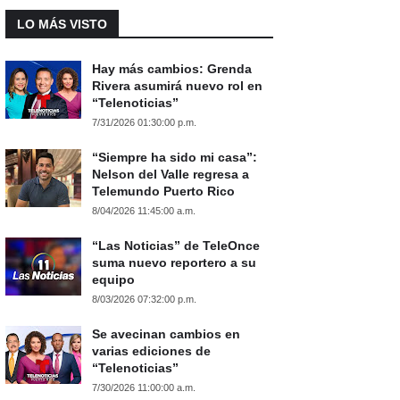
LO MÁS VISTO
Hay más cambios: Grenda
Rivera asumirá nuevo rol en
“Telenoticias”
7/31/2026 01:30:00 p.m.
“Siempre ha sido mi casa”:
Nelson del Valle regresa a
Telemundo Puerto Rico
8/04/2026 11:45:00 a.m.
“Las Noticias” de TeleOnce
suma nuevo reportero a su
equipo
8/03/2026 07:32:00 p.m.
Se avecinan cambios en
varias ediciones de
“Telenoticias”
7/30/2026 11:00:00 a.m.