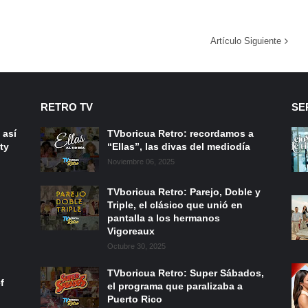
Artículo Siguiente
RETRO TV
SE
 así
TVboricua Retro: recordamos a
ty
“Ellas”, las divas del mediodía
Noviembre 06, 2025
TVboricua Retro: Parejo, Doble y
Triple, el clásico que unió en
pantalla a los hermanos
Vigoreaux
Octubre 30, 2025
TVboricua Retro: Super Sábados,
f
el programa que paralizaba a
Puerto Rico