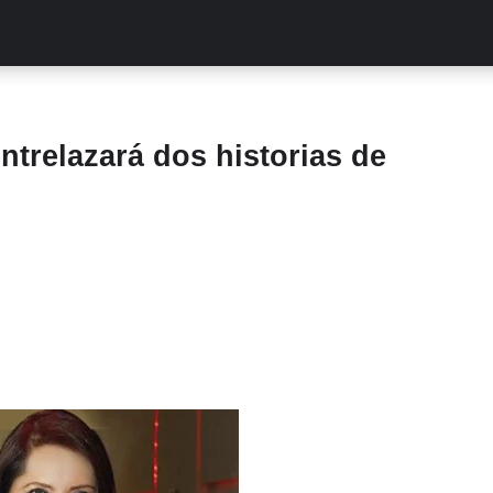
ALITIES
TURCAS
STREAMING
EXCLUSIVAS
RETR
¡entrelazará dos historias de