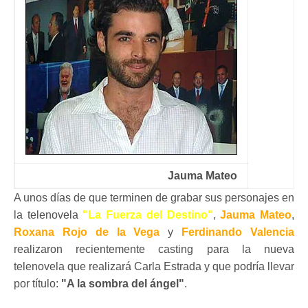
Jauma Mateo
A unos días de que terminen de grabar sus personajes en
la telenovela
"La Fuerza del Destino"
,
Jauma Mateo
,
Roxana Rojo de la Vega
y
Ferdinando Valencia
realizaron recientemente casting para la nueva
telenovela que realizará Carla Estrada y que podría llevar
por título:
"A la sombra del ángel"
.