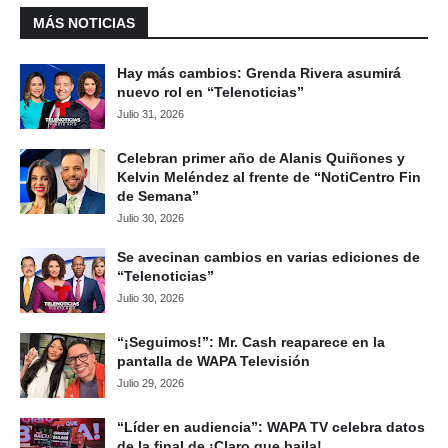
MÁS NOTICIAS
Hay más cambios: Grenda Rivera asumirá
nuevo rol en “Telenoticias”
Julio 31, 2026
Celebran primer año de Alanis Quiñones y
Kelvin Meléndez al frente de “NotiCentro Fin
de Semana”
Julio 30, 2026
Se avecinan cambios en varias ediciones de
“Telenoticias”
Julio 30, 2026
“¡Seguimos!”: Mr. Cash reaparece en la
pantalla de WAPA Televisión
Julio 29, 2026
“Líder en audiencia”: WAPA TV celebra datos
de la final de ¡Claro que baila!