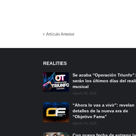
Artículo Anterior
REALITIES
Se acaba “Operación Triunfo”:
serán los últimos días del reali
musical
Agosto 05, 2026
“Ahora lo vas a vivir”: revelan
detalles de la nueva era de
“Objetivo Fama”
Agosto 04, 2026
Con nueva fecha de estreno la