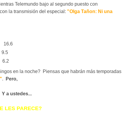
Mientras Telemundo bajo al segundo puesto con
con la transmisión del especial:
"Olga Tañon: Ni una
n 16.6
9.5
6.2
omingos en la noche? Piensas que habrán más temporadas
"
.
Pero,
Y a ustedes...
E LES PARECE?