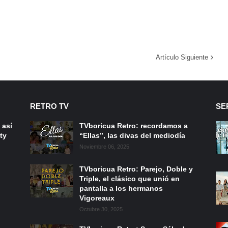
Artículo Siguiente
RETRO TV
SE
 así
TVboricua Retro: recordamos a
ty
“Ellas”, las divas del mediodía
Noviembre 06, 2025
TVboricua Retro: Parejo, Doble y
Triple, el clásico que unió en
pantalla a los hermanos
Vigoreaux
Octubre 30, 2025