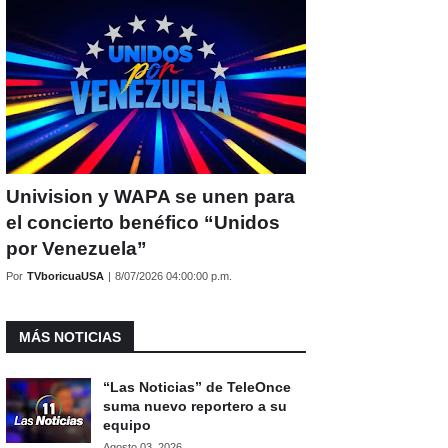
Univision y WAPA se unen para
el concierto benéfico “Unidos
por Venezuela”
Por
TVboricuaUSA
|
8/07/2026 04:00:00 p.m.
MÁS NOTICIAS
“Las Noticias” de TeleOnce
suma nuevo reportero a su
equipo
Agosto 03, 2026