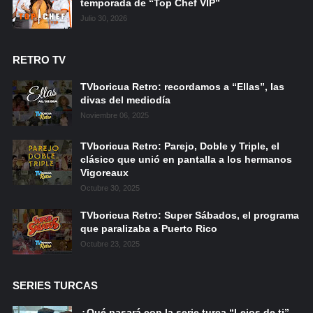
temporada de “Top Chef VIP”
Julio 30, 2026
RETRO TV
TVboricua Retro: recordamos a “Ellas”, las
divas del mediodía
Noviembre 06, 2025
TVboricua Retro: Parejo, Doble y Triple, el
clásico que unió en pantalla a los hermanos
Vigoreaux
Octubre 30, 2025
TVboricua Retro: Super Sábados, el programa
que paralizaba a Puerto Rico
Octubre 23, 2025
SERIES TURCAS
¿Qué pasará con la serie turca “Lejos de ti”