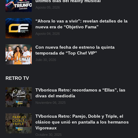
últimos días del reality musical
Agosto 05, 2026
“Ahora lo vas a vivir”: revelan detalles de la
nueva era de “Objetivo Fama”
Agosto 04, 2026
Con nueva fecha de estreno la quinta
temporada de “Top Chef VIP”
Julio 30, 2026
RETRO TV
TVboricua Retro: recordamos a “Ellas”, las
divas del mediodía
Noviembre 06, 2025
TVboricua Retro: Parejo, Doble y Triple, el
clásico que unió en pantalla a los hermanos
Vigoreaux
Octubre 30, 2025