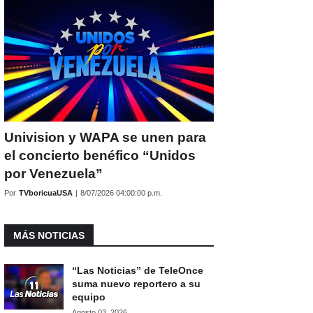
Univision y WAPA se unen para
el concierto benéfico “Unidos
por Venezuela”
Por
TVboricuaUSA
|
8/07/2026 04:00:00 p.m.
MÁS NOTICIAS
“Las Noticias” de TeleOnce
suma nuevo reportero a su
equipo
Agosto 03, 2026