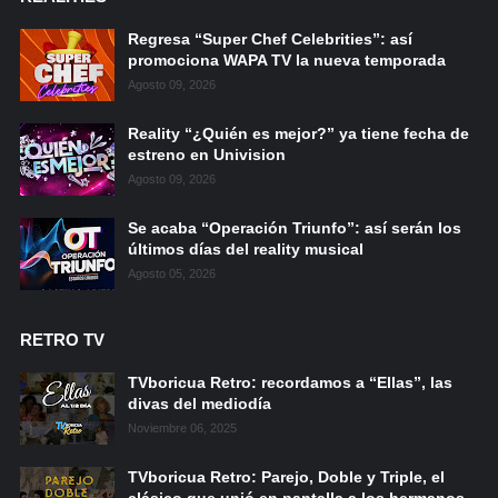
Regresa “Super Chef Celebrities”: así
promociona WAPA TV la nueva temporada
Agosto 09, 2026
Reality “¿Quién es mejor?” ya tiene fecha de
estreno en Univision
Agosto 09, 2026
Se acaba “Operación Triunfo”: así serán los
últimos días del reality musical
Agosto 05, 2026
RETRO TV
TVboricua Retro: recordamos a “Ellas”, las
divas del mediodía
Noviembre 06, 2025
TVboricua Retro: Parejo, Doble y Triple, el
clásico que unió en pantalla a los hermanos